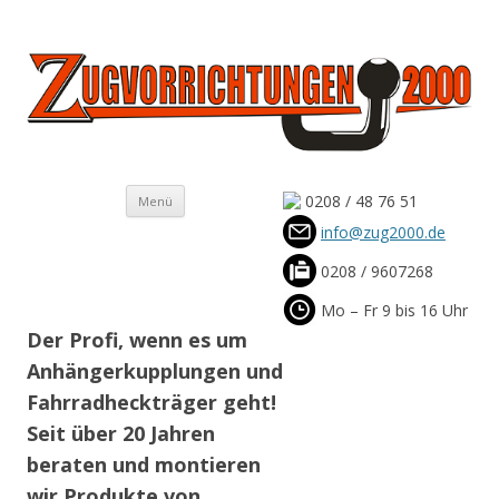
Zug2000 – Anhängerkupplungen,
Thule, Fahrradträger und Auto
Elektornik Einbau vom Fachmann
Zum
0208 / 48 76 51
Menü
Inhalt
springen
info@zug2000.de
0208 / 9607268
Mo – Fr 9 bis 16 Uhr
Der Profi, wenn es um
Anhängerkupplungen und
Fahrradheckträger geht!
Seit über 20 Jahren
beraten und montieren
wir Produkte von