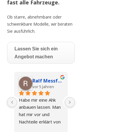
fast alle Fahrzeuge.
Ob starre, abnehmbare oder
schwenkbare Modelle, wir beraten
Sie ausführlich.
Lassen Sie sich ein
Angebot machen
rion Jasberg
Ralf Messfeldt
vor 5 Jahren
Habe mir eine Ahk 
n, 
anbauen lassen. Man 
t 
hat mir vor und  
 
Nachteile erklärt von 
diversen Anbietern 